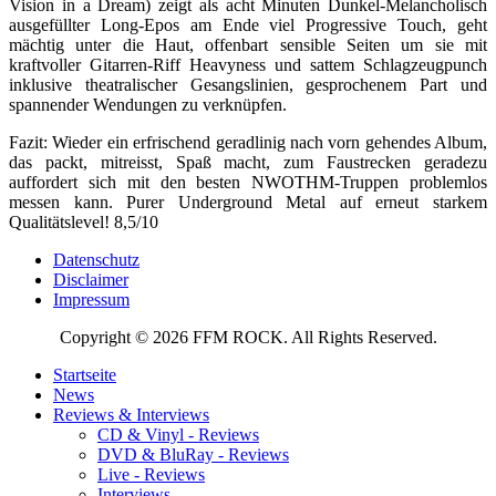
Vision in a Dream) zeigt als acht Minuten Dunkel-Melancholisch
ausgefüllter Long-Epos am Ende viel Progressive Touch, geht
mächtig unter die Haut, offenbart sensible Seiten um sie mit
kraftvoller Gitarren-Riff Heavyness und sattem Schlagzeugpunch
inklusive theatralischer Gesangslinien, gesprochenem Part und
spannender Wendungen zu verknüpfen.
Fazit: Wieder ein erfrischend geradlinig nach vorn gehendes Album,
das packt, mitreisst, Spaß macht, zum Faustrecken geradezu
auffordert sich mit den besten NWOTHM-Truppen problemlos
messen kann. Purer Underground Metal auf erneut starkem
Qualitätslevel! 8,5/10
Datenschutz
Disclaimer
Impressum
Copyright © 2026 FFM ROCK. All Rights Reserved.
Startseite
News
Reviews & Interviews
CD & Vinyl - Reviews
DVD & BluRay - Reviews
Live - Reviews
Interviews