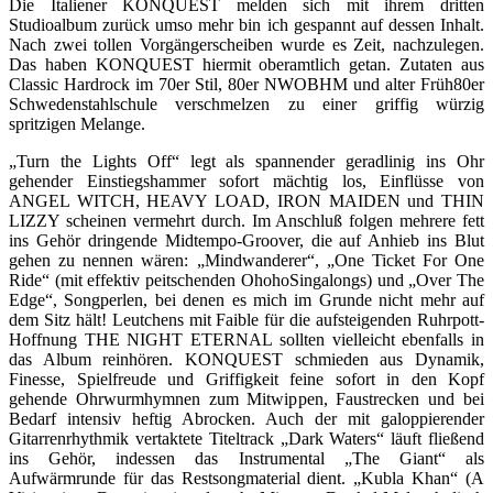
Die Italiener KONQUEST melden sich mit ihrem dritten
Studioalbum zurück umso mehr bin ich gespannt auf dessen Inhalt.
Nach zwei tollen Vorgängerscheiben wurde es Zeit, nachzulegen.
Das haben KONQUEST hiermit oberamtlich getan. Zutaten aus
Classic Hardrock im 70er Stil, 80er NWOBHM und alter Früh80er
Schwedenstahlschule verschmelzen zu einer griffig würzig
spritzigen Melange.
„Turn the Lights Off“ legt als spannender geradlinig ins Ohr
gehender Einstiegshammer sofort mächtig los, Einflüsse von
ANGEL WITCH, HEAVY LOAD, IRON MAIDEN und THIN
LIZZY scheinen vermehrt durch. Im Anschluß folgen mehrere fett
ins Gehör dringende Midtempo-Groover, die auf Anhieb ins Blut
gehen zu nennen wären: „Mindwanderer“, „One Ticket For One
Ride“ (mit effektiv peitschenden OhohoSingalongs) und „Over The
Edge“, Songperlen, bei denen es mich im Grunde nicht mehr auf
dem Sitz hält! Leutchens mit Faible für die aufsteigenden Ruhrpott-
Hoffnung THE NIGHT ETERNAL sollten vielleicht ebenfalls in
das Album reinhören. KONQUEST schmieden aus Dynamik,
Finesse, Spielfreude und Griffigkeit feine sofort in den Kopf
gehende Ohrwurmhymnen zum Mitwippen, Faustrecken und bei
Bedarf intensiv heftig Abrocken. Auch der mit galoppierender
Gitarrenrhythmik vertaktete Titeltrack „Dark Waters“ läuft fließend
ins Gehör, indessen das Instrumental „The Giant“ als
Aufwärmrunde für das Restsongmaterial dient. „Kubla Khan“ (A