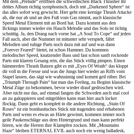
Mit dem „Prelude“ eröffnen die schwedischen Black Thrasher ihr
drittes Album richtig symphonisch, doch mit „Darkened Sphere“ ist
das alles sofort weg gewischt. Hier geht eine kernige Thrash Attacke
ab, die nur ab und an den Fuß vom Gas nimmt, auch klassische
Speed Metal Element mit an Bord hat. Dazu kommt aus den
Bckings immer wieder ein Hauch Melodie und das Solo ist richtig
schnittig. Ja, den Drang nach vorne hat „A Soul To Cope“ auf jeden
Fall auch, aber die Nummer ist mitunter sehr verspielt, fährt
Melodien und ruhige Parts noch dazu mit auf und was dann
„Forever Feared“ bietet, ist schon Hammer. Da kommen
melodischer Speed, knatzender Bass und fast schon sanft rockende
Parts mit klarem Gesang rein, die das Stück völlig pimpen. Einen
hämmerden Thrash Batzen gibt es mit „Eyes Of Wrath“ das kloppt
dir voll in die Fresse und was die Jungs hier wieder an Riffs vom
Stapel lassen, das sägt wie wahnsinnig und kommt geil rüber. Bei
„Triumph Through Pain“ hat man das Feeling, zu Beginn klassische
Metal Züge zu bekommen, bevor wieder drauf gedroschen wird.
Aber nicht nur das, auf einmal fangen die Schweden auch mal cool
an zu galoppieren und mitgröhlen kann man hier auch locker
flockig. Dann geht es komplett in die andere Richtung, „Stain Of
Roses“ ist ein bombastisches Stück mit tragenden und erhabenen
Parts und wenn es etwas an Härte gewinnt, kommen immer noch
geile Paukenschläge aus dem Hintergrund und man kann perfekt
hören, wie die Herren ihre Klampfen zocken. Mit „Mountains
Haze“ bleiben ETERNAL EVIL auch noch ein wenig balladesk,